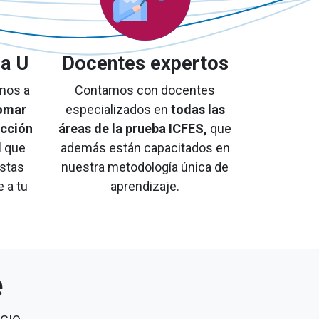
la U
Docentes expertos
mos a
Contamos con docentes
omar
especializados en
todas las
ección
áreas de la prueba ICFES,
que
d
que
además están
capacitados en
estas
nuestra metodología única de
 a tu
aprendizaje.
e