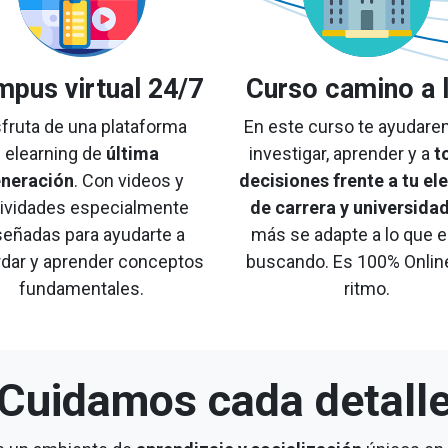
pus virtual 24/7
Curso camino a 
sfruta de una plataforma
En este curso te ayudare
elearning de
última
investigar, aprender y a
t
neración
. Con videos y
decisiones frente a tu el
tividades especialmente
de carrera y universida
señadas para ayudarte a
más se adapte a lo que 
rdar y aprender conceptos
buscando. Es 100% Online
fundamentales.
ritmo.
Cuidamos cada detall