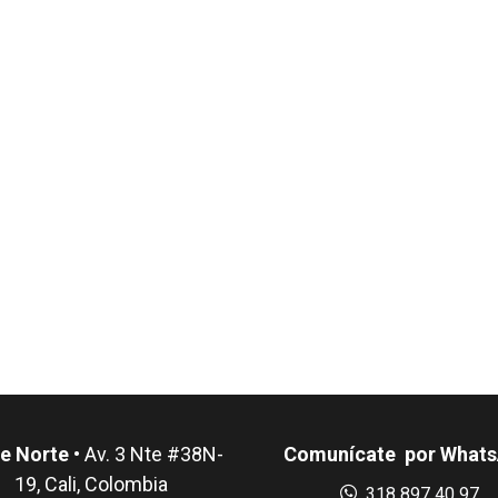
e Norte
• Av. 3 Nte #38N-
Comunícate por What
19, Cali, Colombia
318 897 40 97