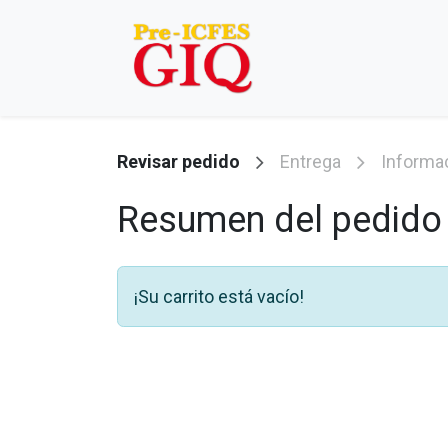
Ir al contenido
Presencial
On
Revisar pedido
Entrega
Informac
Resumen del pedido
¡Su carrito está vacío!