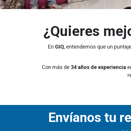
¿Quieres mejo
En
GIQ
, entendemos que un puntaje
Con más de
34 años de experiencia
e
r
Envíanos tu r