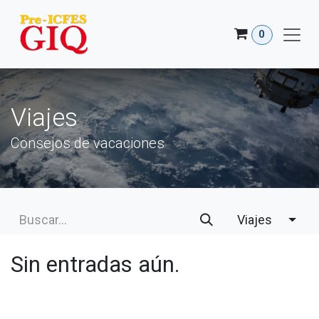
Ir al contenido
0
Viajes
Consejos de vacaciones
Viajes
Sin entradas aún.