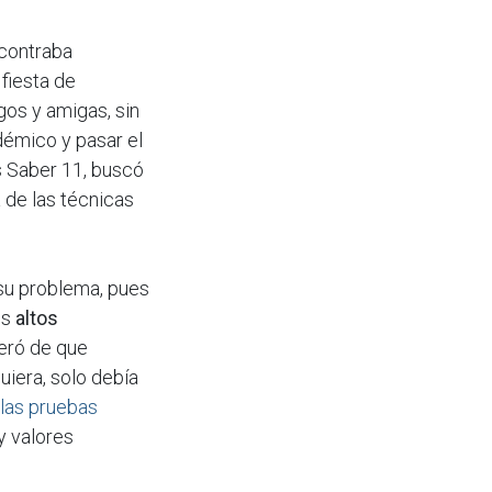
ncontraba
 fiesta de
gos y amigas, sin
démico y pasar el
s Saber 11, buscó
 de las técnicas
su problema, pues
os
altos
teró de que
uiera, solo debía
 las pruebas
y valores