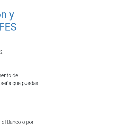
ón y
CFES
S.
mento de
raseña que puedas
 el Banco o por