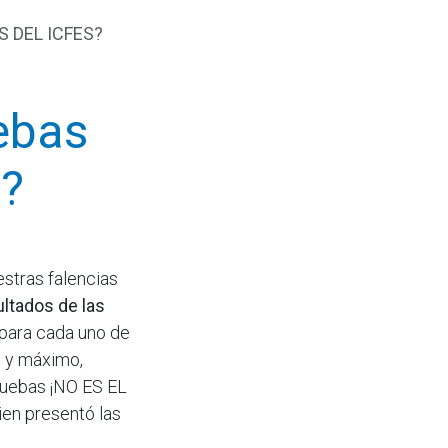
 DEL ICFES?
ebas
é?
stras falencias
ultados de las
 para cada uno de
o y máximo,
ruebas ¡NO ES EL
en presentó las