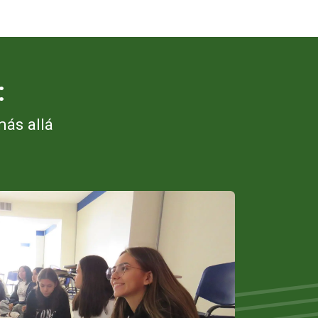
:
más allá