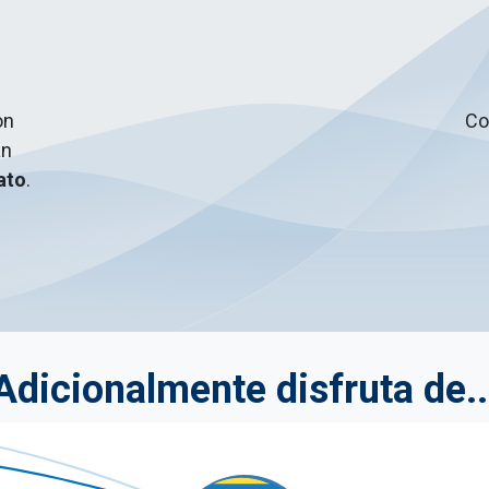
on
Co
án
ato
.
Adicionalmente disfruta de..