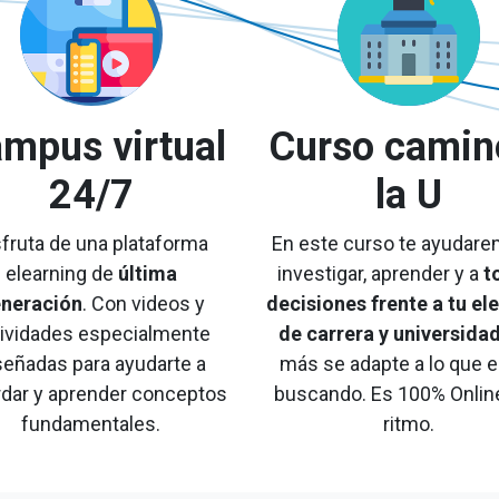
mpus virtual
Curso camin
24/7
la U
sfruta de una plataforma
En este curso te ayudare
elearning de
última
investigar, aprender y a
t
neración
. Con videos y
decisiones frente a tu el
tividades especialmente
de carrera y universida
señadas para ayudarte a
más se adapte a lo que 
rdar y aprender conceptos
buscando. Es 100% Online
fundamentales.
ritmo.