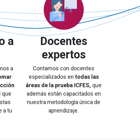
o a
Docentes
expertos
mos a
Contamos con docentes
omar
especializados en
todas las
ección
áreas de la prueba ICFES,
que
d
que
además están
capacitados en
estas
nuestra metodología única de
 a tu
aprendizaje.