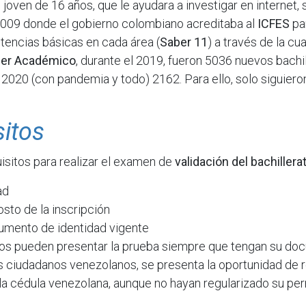
un joven de 16 años, que le ayudara a investigar en internet,
009 donde el gobierno colombiano acreditaba al
ICFES
par
encias básicas en cada área (
Saber 11
) a través de la cu
ller Académico
, durante el 2019, fueron 5036 nuevos bachi
l 2020 (con pandemia y todo) 2162. Para ello, solo siguiero
sitos
uisitos para realizar el examen de
validación del bachillera
ad
osto de la inscripción
umento de identidad vigente
ros pueden presentar la prueba siempre que tengan su do
os ciudadanos venezolanos, se presenta la oportunidad de re
la cédula venezolana, aunque no hayan regularizado su pe