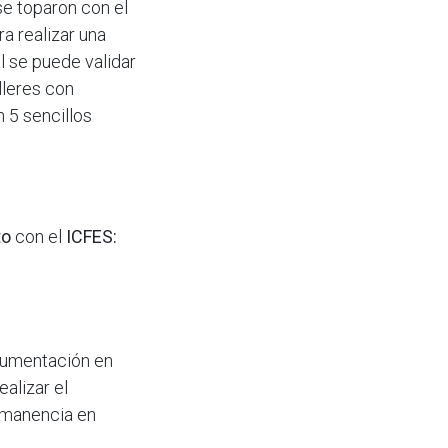
 se toparon con el
a realizar una
al se puede validar
lleres con
n 5 sencillos
to
con el
ICFES:
cumentación en
alizar el
rmanencia en