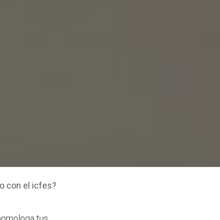
to con el icfes?
 homologa tus