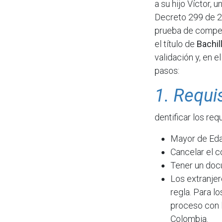
a su hijo Víctor, 
Decreto 299 de 2
prueba de compet
el título de
Bachi
validación y, en e
pasos:
1. Requi
dentificar los req
Mayor de Ed
Cancelar el c
Tener un doc
Los extranje
regla. Para l
proceso con 
Colombia.