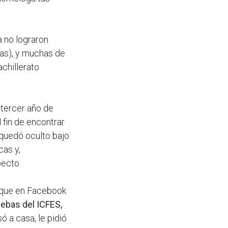
a no lograron
ras), y muchas de
chillerato
 tercer año de
l fin de encontrar
 quedó oculto bajo
cas y,
pecto.
ó que en Facebook
ebas del ICFES,
ó a casa, le pidió