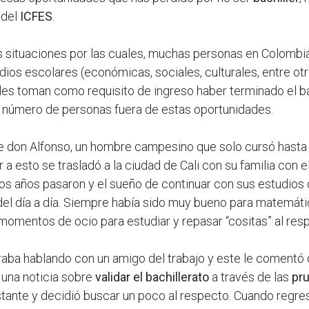
 del
ICFES
.
s situaciones por las cuales, muchas personas en Colombi
dios escolares (económicas, sociales, culturales, entre ot
ales toman como requisito de ingreso haber terminado el ba
n número de personas fuera de estas oportunidades.
de don Alfonso, un hombre campesino que solo cursó hasta
r a esto se trasladó a la ciudad de Cali con su familia con e
Los años pasaron y el sueño de continuar con sus estudios
el día a día. Siempre había sido muy bueno para matemáti
omentos de ocio para estudiar y repasar “cositas” al res
traba hablando con un amigo del trabajo y este le coment
 una noticia sobre
validar el bachillerato
a través de las
pru
astante y decidió buscar un poco al respecto. Cuando regres